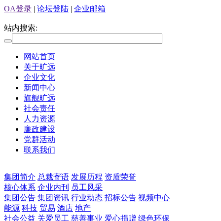
OA登录
|
论坛登陆
|
企业邮箱
站内搜索:
网站首页
关于旷远
企业文化
新闻中心
旗舰旷远
社会责任
人力资源
廉政建设
党群活动
联系我们
集团简介
总裁寄语
发展历程
资质荣誉
核心体系
企业内刊
员工风采
集团公告
集团资讯
行业动态
招标公告
视频中心
能源
科技
贸易
酒店
地产
社会公益
关爱员工
慈善事业
爱心捐赠
绿色环保