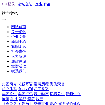
OA登录
|
论坛登陆
|
企业邮箱
站内搜索:
网站首页
关于旷远
企业文化
新闻中心
旗舰旷远
社会责任
人力资源
廉政建设
党群活动
联系我们
集团简介
总裁寄语
发展历程
资质荣誉
核心体系
企业内刊
员工风采
集团公告
集团资讯
行业动态
招标公告
视频中心
能源
科技
贸易
酒店
地产
社会公益
关爱员工
慈善事业
爱心捐赠
绿色环保