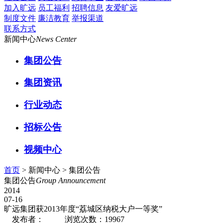
加入旷远
员工福利
招聘信息
友爱旷远
制度文件
廉洁教育
举报渠道
联系方式
新闻中心
News Center
集团公告
集团资讯
行业动态
招标公告
视频中心
首页
> 新闻中心 >
集团公告
集团公告
Group Announcement
2014
07-16
旷远集团获2013年度“荔城区纳税大户一等奖”
发布者：
浏览次数：19967