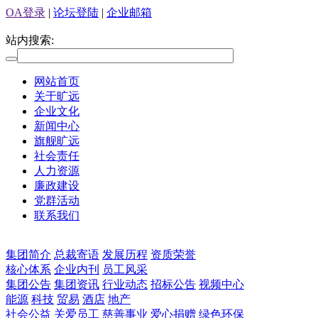
OA登录
|
论坛登陆
|
企业邮箱
站内搜索:
网站首页
关于旷远
企业文化
新闻中心
旗舰旷远
社会责任
人力资源
廉政建设
党群活动
联系我们
集团简介
总裁寄语
发展历程
资质荣誉
核心体系
企业内刊
员工风采
集团公告
集团资讯
行业动态
招标公告
视频中心
能源
科技
贸易
酒店
地产
社会公益
关爱员工
慈善事业
爱心捐赠
绿色环保