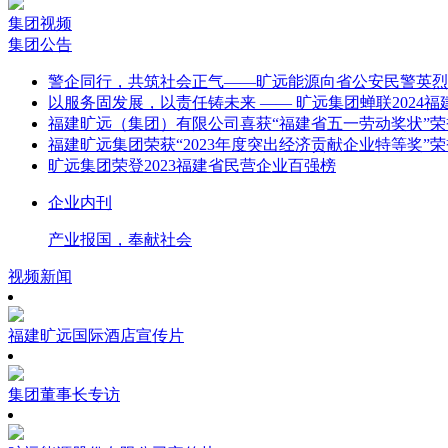
集团视频
集团公告
警企同行，共筑社会正气——旷远能源向省公安民警英烈
以服务固发展，以责任铸未来 —— 旷远集团蝉联2024福
福建旷远（集团）有限公司喜获“福建省五一劳动奖状”荣
福建旷远集团荣获“2023年度突出经济贡献企业特等奖”
旷远集团荣登2023福建省民营企业百强榜
企业内刊
产业报国，奉献社会
视频新闻
福建旷远国际酒店宣传片
集团董事长专访