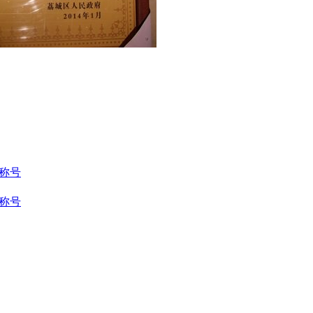
称号
”称号