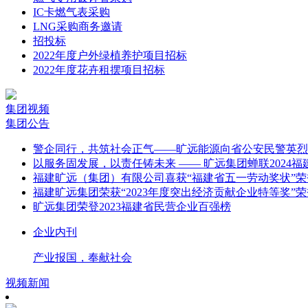
IC卡燃气表采购
LNG采购商务邀请
招投标
2022年度户外绿植养护项目招标
2022年度花卉租摆项目招标
集团视频
集团公告
警企同行，共筑社会正气——旷远能源向省公安民警英烈
以服务固发展，以责任铸未来 —— 旷远集团蝉联2024福
福建旷远（集团）有限公司喜获“福建省五一劳动奖状”荣
福建旷远集团荣获“2023年度突出经济贡献企业特等奖”
旷远集团荣登2023福建省民营企业百强榜
企业内刊
产业报国，奉献社会
视频新闻