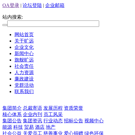
OA登录
|
论坛登陆
|
企业邮箱
站内搜索:
网站首页
关于旷远
企业文化
新闻中心
旗舰旷远
社会责任
人力资源
廉政建设
党群活动
联系我们
集团简介
总裁寄语
发展历程
资质荣誉
核心体系
企业内刊
员工风采
集团公告
集团资讯
行业动态
招标公告
视频中心
能源
科技
贸易
酒店
地产
社会公益
关爱员工
慈善事业
爱心捐赠
绿色环保