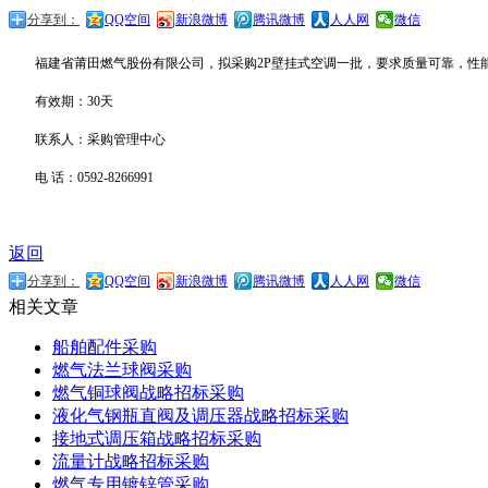
分享到：
QQ空间
新浪微博
腾讯微博
人人网
微信
福建省莆田燃气股份有限公司，拟采购
2P
壁挂式空调一批，要求质量可靠，性
有效期：
30
天
联系人：采购管理中心
电
话：
0592-8266991
返回
分享到：
QQ空间
新浪微博
腾讯微博
人人网
微信
相关文章
船舶配件采购
燃气法兰球阀采购
燃气铜球阀战略招标采购
液化气钢瓶直阀及调压器战略招标采购
接地式调压箱战略招标采购
流量计战略招标采购
燃气专用镀锌管采购