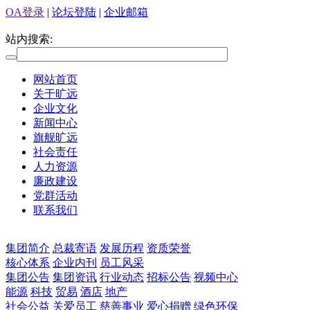
OA登录
|
论坛登陆
|
企业邮箱
站内搜索:
网站首页
关于旷远
企业文化
新闻中心
旗舰旷远
社会责任
人力资源
廉政建设
党群活动
联系我们
集团简介
总裁寄语
发展历程
资质荣誉
核心体系
企业内刊
员工风采
集团公告
集团资讯
行业动态
招标公告
视频中心
能源
科技
贸易
酒店
地产
社会公益
关爱员工
慈善事业
爱心捐赠
绿色环保